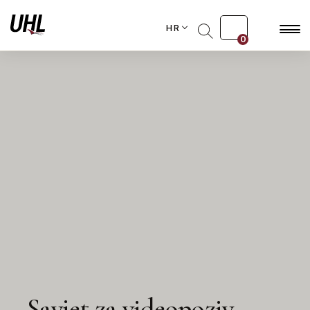
HR
0
Savjet za videopoziv