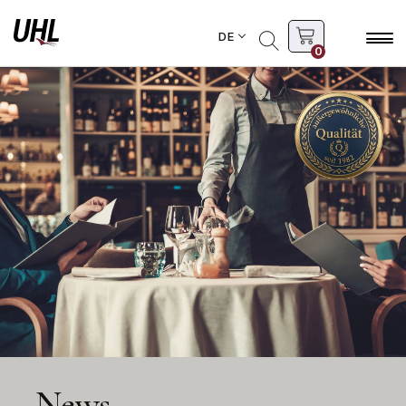
DE
0
News