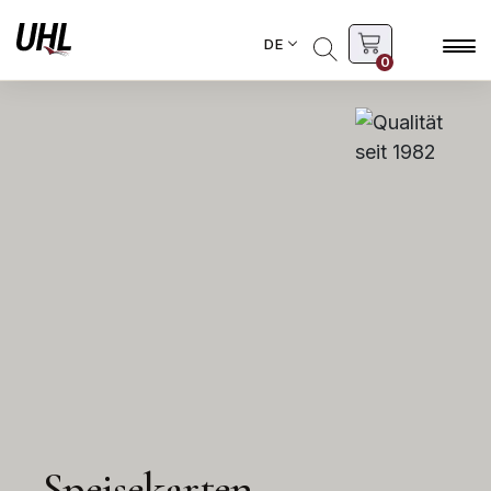
DE
0
Speisekarten