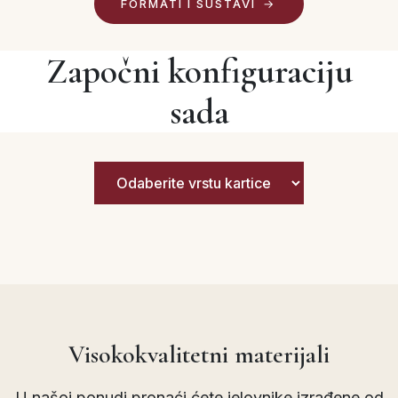
FORMATI I SUSTAVI
Započni konfiguraciju
sada
Visokokvalitetni materijali
U našoj ponudi pronaći ćete jelovnike izrađene od