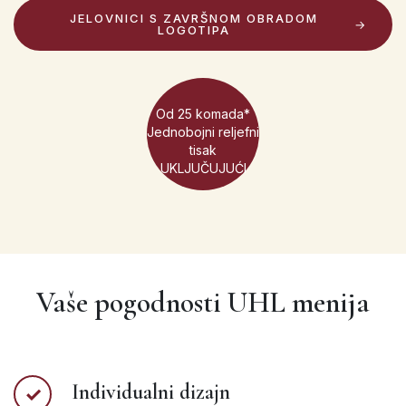
JELOVNICI S ZAVRŠNOM OBRADOM
LOGOTIPA
Od 25 komada*
Jednobojni reljefni
tisak
UKLJUČUJUĆI
Vaše pogodnosti UHL menija
Individualni dizajn