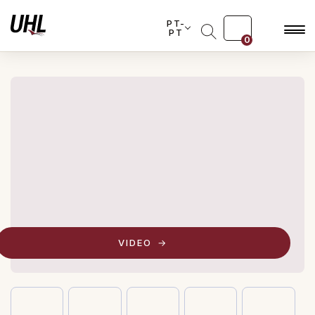
PT-
PT
0
VIDEO