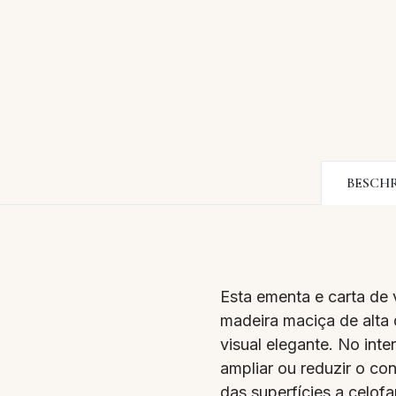
BESCH
Esta ementa e carta de 
madeira maciça de alta
visual elegante. No int
ampliar ou reduzir o co
das superfícies a celof