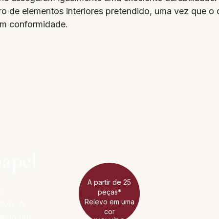
ro de elementos interiores pretendido, uma vez que 
em conformidade.
papel
A partir de 25
o
peças*
Relevo em uma
evo. A
cor
dápio um