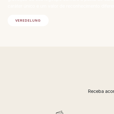
caráter único e um valor de reconhecimento difere
VEREDELUNG
Receba acon