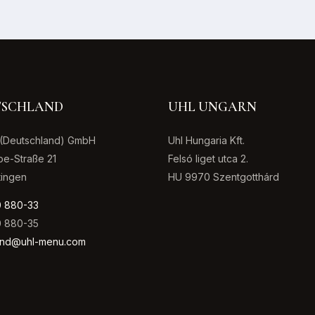
TSCHLAND
UHL UNGARN
l (Deutschland) GmbH
Uhl Hungaria Kft.
e-Straße 21
Felsó liget utca 2.
tingen
HU 9970 Szentgotthárd
0 880-33
0 880-35
land@uhl-menu.com