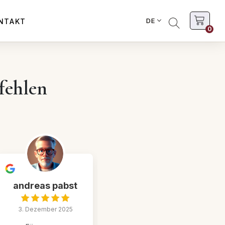
DE
NTAKT
0
fehlen
andreas pabst
Rogner Bad
Blumau
3. Dezember 2025
(rognerbadblu