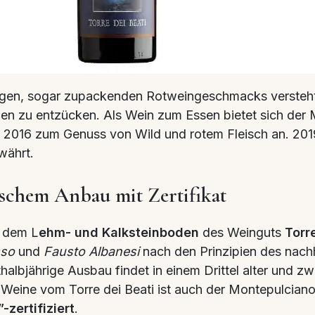
igen, sogar zupackenden Rotweingeschmacks versteht 
en zu entzücken. Als Wein zum Essen bietet sich der
2016 zum Genuss von Wild und rotem Fleisch an. 2019 
währt.
schem Anbau mit Zertifikat
 dem L
ehm- und Kalksteinboden
des Weinguts
Torr
sso
und
Fausto Albanesi
nach den Prinzipien des nach
thalbjährige Ausbau findet in einem Drittel alter und zw
le Weine vom Torre dei Beati ist auch der Montepulcian
”-zertifiziert
.