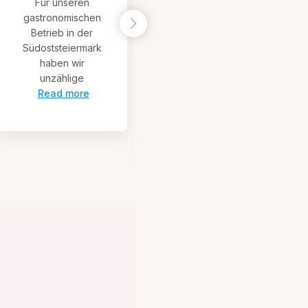
mau)
Für unseren
gastronomischen
Betrieb in der
21. November 2025
Südoststeiermark
Das Team vom
haben wir
Rogner Bad
unzählige
Blumau bedankt
Read more
sich vielmals für
Read more