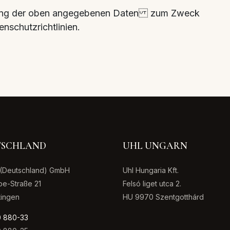
herung der oben angegebenen Daten zum Zweck
schutzrichtlinien.
TSCHLAND
UHL UNGARN
l (Deutschland) GmbH
Uhl Hungaria Kft.
e-Straße 21
Felsó liget utca 2.
tingen
HU 9970 Szentgotthárd
0 880-33