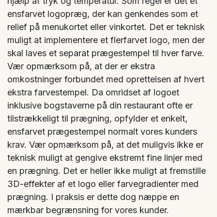
hjælp af tryk og temperatur. Som regel er det et
ensfarvet logopræg, der kan genkendes som et
relief på menukortet eller vinkortet. Det er teknisk
muligt at implementere et flerfarvet logo, men der
skal laves et separat prægestempel til hver farve.
Vær opmærksom på, at der er ekstra
omkostninger forbundet med oprettelsen af hvert
ekstra farvestempel. Da omridset af logoet
inklusive bogstaverne på din restaurant ofte er
tilstrækkeligt til prægning, opfylder et enkelt,
ensfarvet prægestempel normalt vores kunders
krav. Vær opmærksom på, at det muligvis ikke er
teknisk muligt at gengive ekstremt fine linjer med
en prægning. Det er heller ikke muligt at fremstille
3D-effekter af et logo eller farvegradienter med
prægning. I praksis er dette dog næppe en
mærkbar begrænsning for vores kunder.