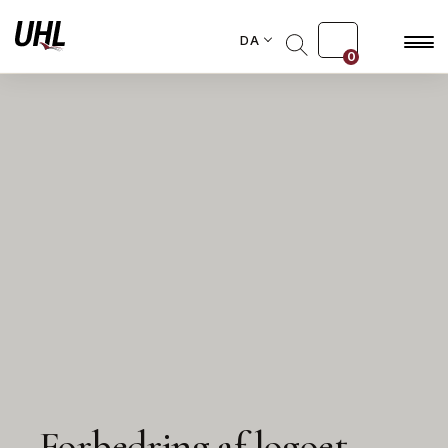
DA
0
Forbedring af logoet