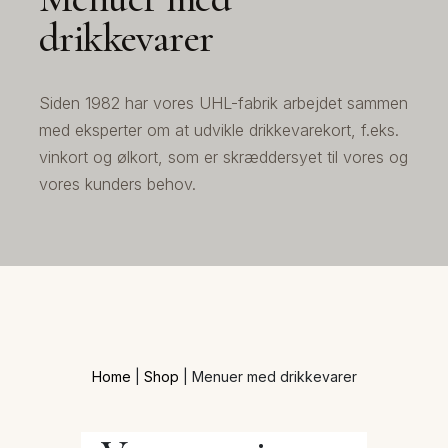
drikkevarer
Siden 1982 har vores UHL-fabrik arbejdet sammen
med eksperter om at udvikle drikkevarekort, f.eks.
vinkort og ølkort, som er skræddersyet til vores og
vores kunders behov.
Home
|
Shop
|
Menuer med drikkevarer