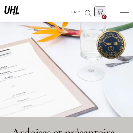
FR
0
Ardoises et présentoirs