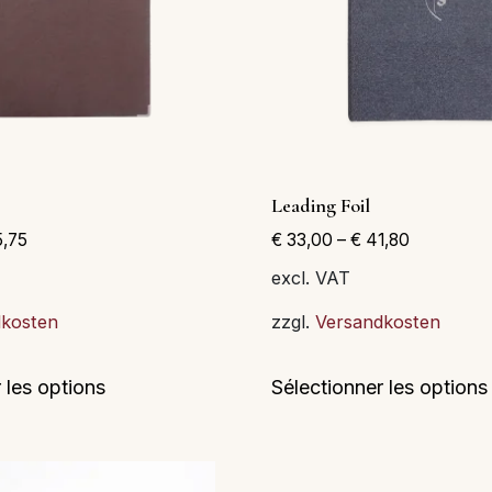
Leading Foil
,75
€
33,00
–
€
41,80
excl. VAT
dkosten
zzgl.
Versandkosten
Ce
 les options
Sélectionner les options
produit
a
plusieurs
variations.