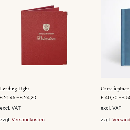
Les
options
peuvent
être
choisies
sur
la
page
du
produit
Leading Light
Carte à pinc
€
21,45
–
€
24,20
€
40,70
–
€
5
excl. VAT
excl. VAT
zzgl.
Versandkosten
zzgl.
Versan