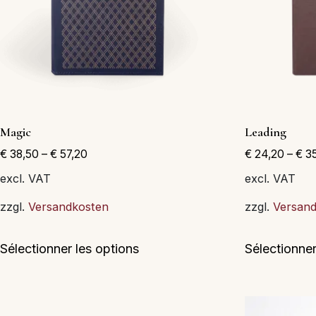
Magic
Leading
€
38,50
–
€
57,20
€
24,20
–
€
35
excl. VAT
excl. VAT
zzgl.
Versandkosten
zzgl.
Versan
Ce
Sélectionner les options
Sélectionner
produit
a
plusieurs
variations.