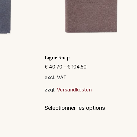
Ligne Snap
€
40,70
–
€
104,50
excl. VAT
zzgl.
Versandkosten
Ce
Ce
Sélectionner les options
produit
produit
a
a
plusieurs
plusieurs
variations.
variations.