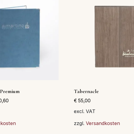
Les
options
peuvent
être
choisies
sur
la
page
du
produit
e Premium
Tabernacle
0,60
€
55,00
excl. VAT
dkosten
zzgl.
Versandkosten