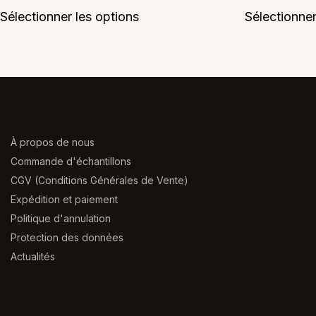
Ce
Sélectionner les options
Sélectionner
produit
a
plusieurs
variations.
Les
options
peuvent
À propos de nous
être
Commande d'échantillons
choisies
CGV (Conditions Générales de Vente)
sur
Expédition et paiement
la
Politique d'annulation
page
Protection des données
du
Actualités
produit