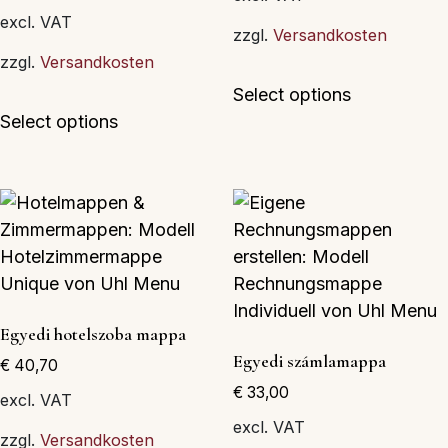
ki
excl. VAT
zzgl.
Versandkosten
zzgl.
Versandkosten
Ennek
Select options
Ennek
a
Select options
a
terméknek
terméknek
több
több
variációja
variációja
van.
van.
A
A
változatok
változatok
a
a
termékolda
Egyedi hotelszoba mappa
termékoldalon
választható
Egyedi számlamappa
€
40,70
választhatók
ki
€
33,00
ki
excl. VAT
excl. VAT
zzgl.
Versandkosten