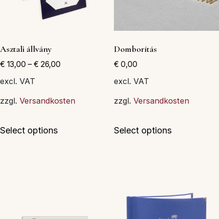
Asztali állvány
Domborítás
€
13,00
–
€
26,00
€
0,00
excl. VAT
excl. VAT
zzgl.
Versandkosten
zzgl.
Versandkosten
Ennek
Select options
Select options
a
terméknek
több
variációja
van.
A
változatok