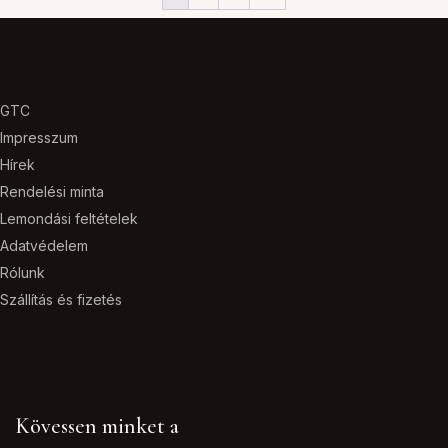
van.
A
A
változatok
változatok
a
a
termékolda
termékoldalon
választható
GTC
választhatók
ki
Impresszum
ki
Hírek
Rendelési minta
Lemondási feltételek
Adatvédelem
Rólunk
Szállítás és fizetés
Kövessen minket a