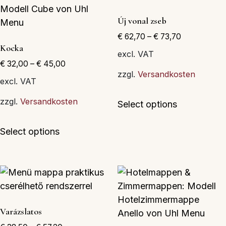
változatok
változatok
Új vonal zseb
a
a
€
62,70
–
€
73,70
termékoldalon
termékolda
Kocka
választhatók
választható
excl. VAT
€
32,00
–
€
45,00
ki
ki
zzgl.
Versandkosten
excl. VAT
Ennek
zzgl.
Versandkosten
Select options
a
Ennek
terméknek
Select options
a
több
terméknek
variációja
több
van.
variációja
A
van.
változatok
A
a
Varázslatos
változatok
termékolda