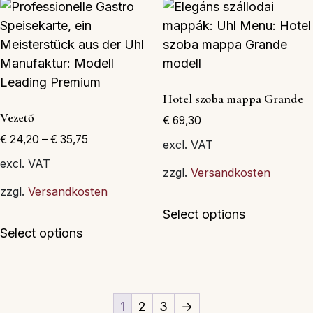
variációja
variációja
van.
van.
A
A
változatok
változatok
a
a
Hotel szoba mappa Grande
termékoldalon
termékolda
Vezető
€
69,30
választhatók
választható
€
24,20
–
€
35,75
ki
ki
excl. VAT
excl. VAT
zzgl.
Versandkosten
zzgl.
Versandkosten
Ennek
Select options
Ennek
a
Select options
a
terméknek
terméknek
több
több
variációja
variációja
van.
1
2
3
→