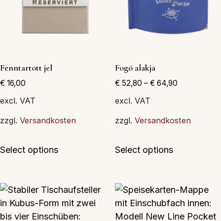
a
termékoldalon
választhatók
ki
Fenntartott jel
Fogó alakja
€
16,00
€
52,80
–
€
64,90
excl. VAT
excl. VAT
zzgl.
Versandkosten
zzgl.
Versandkosten
Ennek
Ennek
Select options
Select options
a
a
terméknek
terméknek
több
több
variációja
variációja
van.
van.
A
A