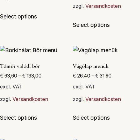
zzgl.
Versandkosten
Ennek
Select options
a
Ennek
Select options
terméknek
a
több
terméknek
variációja
több
van.
variációja
A
van.
Tömör valódi bőr
Vágólap menük
változatok
A
€
63,60
–
€
133,00
€
26,40
–
€
31,90
a
változatok
termékoldalon
a
excl. VAT
excl. VAT
választhatók
termékolda
zzgl.
Versandkosten
zzgl.
Versandkosten
ki
választható
ki
Ennek
Ennek
Select options
Select options
a
a
terméknek
terméknek
több
több