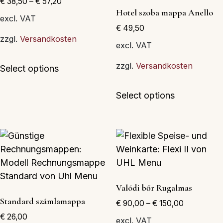
€
38,50
–
€
57,20
a
választható
Hotel szoba mappa Anello
termékoldalon
ki
excl. VAT
€
49,50
választhatók
zzgl.
Versandkosten
ki
excl. VAT
Ennek
zzgl.
Versandkosten
Select options
a
terméknek
Ennek
Select options
több
a
variációja
terméknek
van.
több
A
variációja
változatok
van.
a
A
termékoldalon
változatok
Valódi bőr Rugalmas
választhatók
a
Standard számlamappa
€
90,00
–
€
150,00
ki
termékolda
€
26,00
választható
excl. VAT