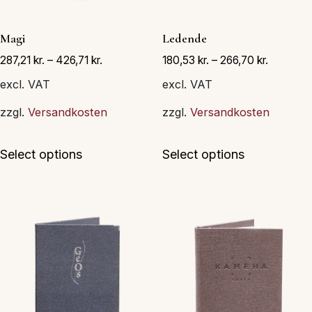
Magi
Ledende
287,21
kr.
–
426,71
kr.
180,53
kr.
–
266,70
kr.
excl. VAT
excl. VAT
zzgl.
Versandkosten
zzgl.
Versandkosten
Dette
Dette
Select options
Select options
vare
vare
har
har
flere
flere
varianter.
varianter.
Mulighederne
Muligheder
kan
kan
vælges
vælges
på
på
varesiden
varesiden