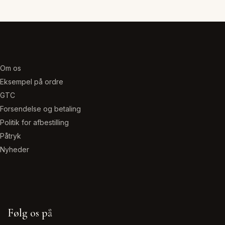
flere
varianter.
Mulighederne
kan
vælges
Om os
på
Eksempel på ordre
varesiden
GTC
Forsendelse og betaling
Politik for afbestilling
Påtryk
Nyheder
Følg os på