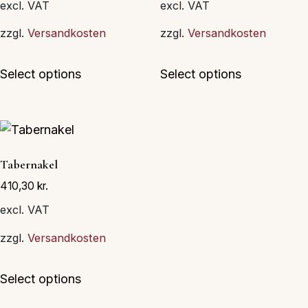
på
på
excl. VAT
excl. VAT
varesiden
varesiden
zzgl.
Versandkosten
zzgl.
Versandkosten
Dette
Dette
Select options
Select options
vare
vare
har
har
flere
flere
varianter.
varianter.
Mulighederne
Muligheder
Tabernakel
kan
kan
410,30
kr.
vælges
vælges
på
på
excl. VAT
varesiden
varesiden
zzgl.
Versandkosten
Dette
Select options
vare
har