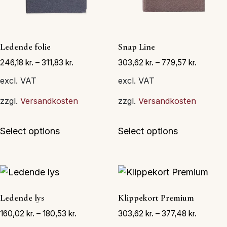
Ledende folie
Snap Line
246,18
kr.
–
311,83
kr.
303,62
kr.
–
779,57
kr.
excl. VAT
excl. VAT
zzgl.
Versandkosten
zzgl.
Versandkosten
Dette
Dette
Select options
Select options
vare
vare
har
har
flere
flere
varianter.
varianter.
Mulighederne
Muligheder
Ledende lys
Klippekort Premium
kan
kan
160,02
kr.
–
180,53
kr.
303,62
kr.
–
377,48
kr.
vælges
vælges