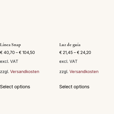
se
se
pueden
pueden
elegir
elegir
en
en
la
la
página
página
Línea Snap
Luz de guía
de
de
€
40,70
–
€
104,50
€
21,45
–
€
24,20
producto
producto
excl. VAT
excl. VAT
zzgl.
Versandkosten
zzgl.
Versandkosten
Este
Este
Select options
Select options
producto
producto
tiene
tiene
múltiples
múltiples
variantes.
variantes.