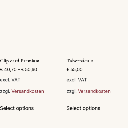
Las
Las
opciones
opciones
se
se
pueden
pueden
elegir
elegir
en
en
la
la
página
página
Clip card Premium
Tabernáculo
de
de
€
40,70
–
€
50,60
€
55,00
producto
producto
excl. VAT
excl. VAT
zzgl.
Versandkosten
zzgl.
Versandkosten
Este
Este
Select options
Select options
producto
producto
tiene
tiene
múltiples
múltiples