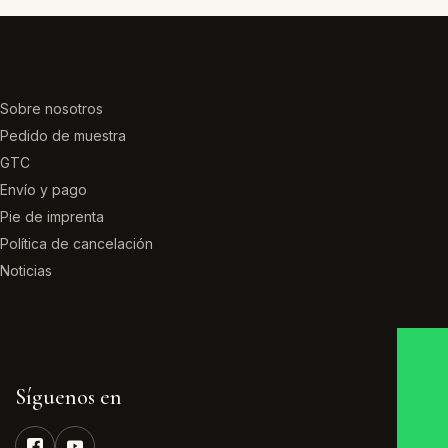
variantes.
variantes.
Las
Las
opciones
opciones
se
se
Sobre nosotros
pueden
pueden
Pedido de muestra
elegir
elegir
GTC
en
en
Envío y pago
la
la
Pie de imprenta
página
página
Política de cancelación
de
de
Noticias
producto
producto
Síguenos en