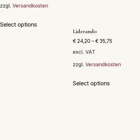
zzgl.
Versandkosten
Este
Select options
producto
Liderando
tiene
€
24,20
–
€
35,75
múltiples
excl. VAT
variantes.
Las
zzgl.
Versandkosten
opciones
Este
se
Select options
producto
pueden
tiene
elegir
múltiples
en
variantes.
la
Las
página
opciones
de
se
producto