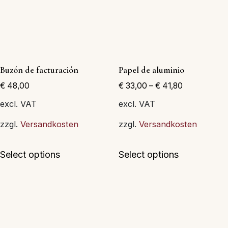
pueden
elegir
en
la
página
Buzón de facturación
Papel de aluminio
de
€
48,00
€
33,00
–
€
41,80
producto
excl. VAT
excl. VAT
zzgl.
Versandkosten
zzgl.
Versandkosten
Este
Este
Select options
Select options
producto
producto
tiene
tiene
múltiples
múltiples
variantes.
variantes.
Las
Las
opciones
opciones